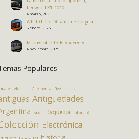
La histórica calidad japonesa,
Kenwood KT-1000
4 marzo, 2026
WR-101, Los 50 años de Sangean
5 enero, 2026
Mitsubishi, el todo poderoso
4 noviembre, 2025
Temas Populares
 mares
Alemania
All American Five
antigua
Antiguedades
antiguas
Argentina
Baquelita
Audio
calibración
Colección
Electrónica
historia
Emerson
España
FM