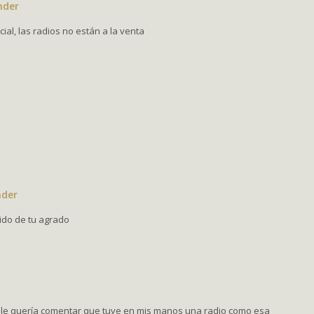
nder
ial, las radios no están a la venta
nder
ido de tu agrado
jo, le quería comentar que tuve en mis manos una radio como esa