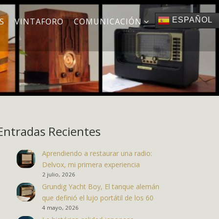
ESPAÑOL
S
VINTAFORO
COMUNICACIÓN
Entradas Recientes
Aprendiendo a restaurar una radio:
Delvox, mi primera experiencia
2 julio, 2026
Grundig Yacht Boy, El tanque alemán
que definió el lujo portátil de los 60
4 mayo, 2026