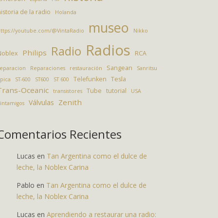
istoria de la radio
Holanda
museo
ttps://youtube.com/@VintaRadio
Nikko
Radios
Radio
Philips
Noblex
RCA
Sangean
eparacion
Reparaciones
restauración
Sanritsu
Telefunken
Tesla
pica
ST-600
ST600
ST 600
Trans-Oceanic
Tube
tutorial
transistores
USA
Zenith
Válvulas
intamigos
Comentarios Recientes
Lucas
en
Tan Argentina como el dulce de
leche, la Noblex Carina
Pablo
en
Tan Argentina como el dulce de
leche, la Noblex Carina
Lucas
en
Aprendiendo a restaurar una radio: