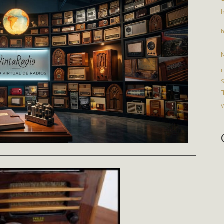
h
h
r
S
V