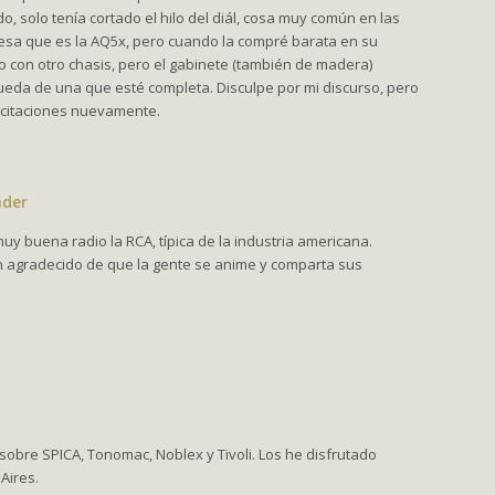
, solo tenía cortado el hilo del diál, cosa muy común en las
 esa que es la AQ5x, pero cuando la compré barata en su
 con otro chasis, pero el gabinete (también de madera)
ueda de una que esté completa. Disculpe por mi discurso, pero
licitaciones nuevamente.
nder
y buena radio la RCA, típica de la industria americana.
un agradecido de que la gente se anime y comparta sus
 sobre SPICA, Tonomac, Noblex y Tivoli. Los he disfrutado
Aires.