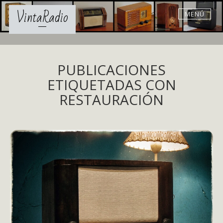
Skip
VintaRadio
MENÚ
to
content
PUBLICACIONES
ETIQUETADAS CON
RESTAURACIÓN