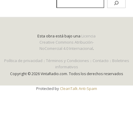
Esta obra está bajo una
Licencia
Creative Commons Atribución-
NoComercial 4.0 Internacional
.
Política de privacidad
Términos y Condiciones
Contacto
Boletines
informativos
Copyright © 2026 VintaRadio.com. Todos los derechos reservados
Protected by
CleanTalk Anti-Spam