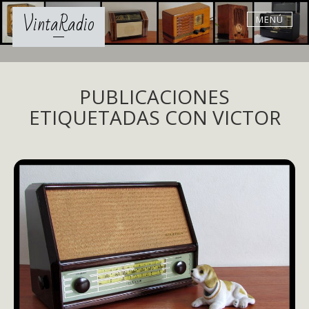
Skip
VintaRadio
MENÚ
to
content
PUBLICACIONES
ETIQUETADAS CON VICTOR