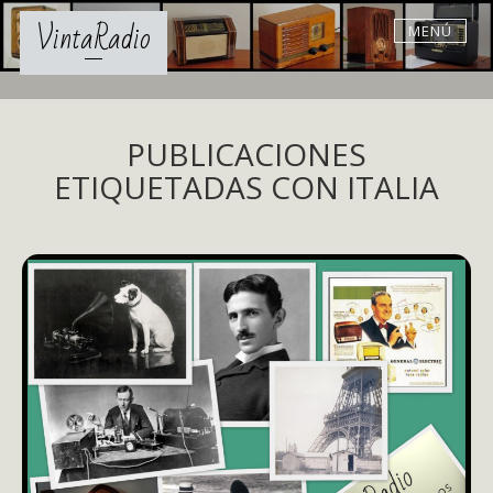
Skip
VintaRadio
MENÚ
to
content
PUBLICACIONES
ETIQUETADAS CON ITALIA