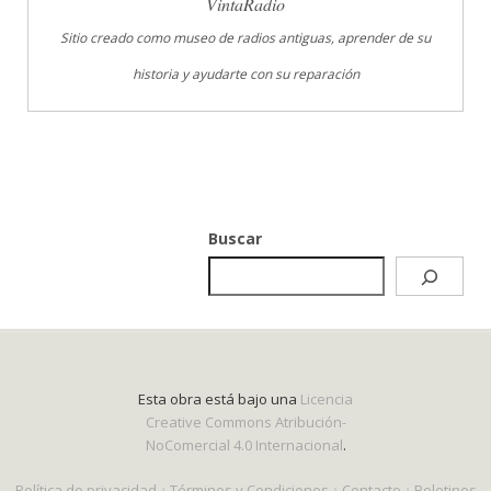
VintaRadio
Sitio creado como museo de radios antiguas, aprender de su
historia y ayudarte con su reparación
Buscar
Esta obra está bajo una
Licencia
Creative Commons Atribución-
NoComercial 4.0 Internacional
.
Política de privacidad
Términos y Condiciones
Contacto
Boletines