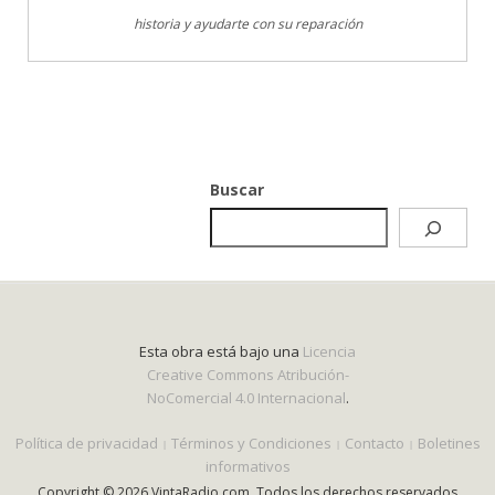
historia y ayudarte con su reparación
Buscar
Esta obra está bajo una
Licencia
Creative Commons Atribución-
NoComercial 4.0 Internacional
.
Política de privacidad
Términos y Condiciones
Contacto
Boletines
informativos
Copyright © 2026 VintaRadio.com. Todos los derechos reservados