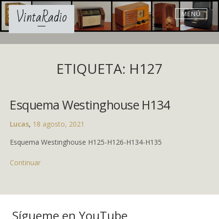
Skip
VintaRadio
MENÚ
to
content
ETIQUETA: H127
Esquema Westinghouse H134
Lucas
,
18 agosto, 2021
Esquema Westinghouse H125-H126-H134-H135
Continuar
Sígueme en YouTube