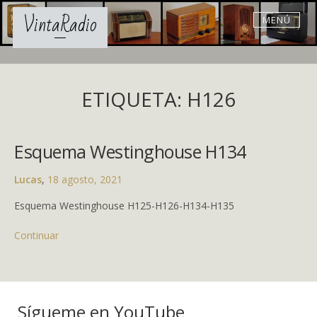
Skip
VintaRadio
MENÚ
to
content
ETIQUETA: H126
Esquema Westinghouse H134
Lucas
,
18 agosto, 2021
Esquema Westinghouse H125-H126-H134-H135
Continuar
Sígueme en YouTube