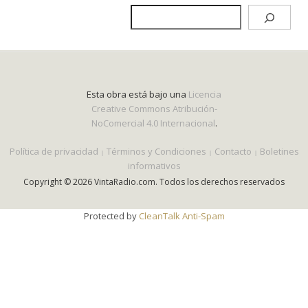
Esta obra está bajo una
Licencia
Creative Commons Atribución-
NoComercial 4.0 Internacional
.
Política de privacidad
Términos y Condiciones
Contacto
Boletines
informativos
Copyright © 2026 VintaRadio.com. Todos los derechos reservados
Protected by
CleanTalk Anti-Spam