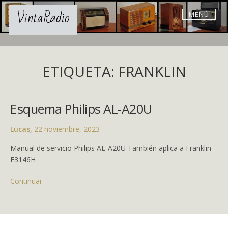
Skip
VintaRadio
MENÚ
to
content
ETIQUETA: FRANKLIN
Esquema Philips AL-A20U
Lucas
,
22 noviembre, 2023
Manual de servicio Philips AL-A20U También aplica a Franklin
F3146H
Continuar