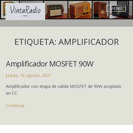
Skip
VintaRadio
MENÚ
to
content
ETIQUETA: AMPLIFICADOR
Amplificador MOSFET 90W
Lucas
,
18 agosto, 2021
Amplificador con etapa de salida MOSFET de 90W acoplado
en CC
Continuar