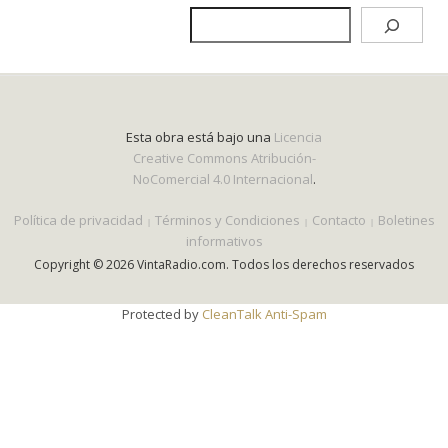
Esta obra está bajo una
Licencia
Creative Commons Atribución-
NoComercial 4.0 Internacional
.
Política de privacidad
Términos y Condiciones
Contacto
Boletines
informativos
Copyright © 2026 VintaRadio.com. Todos los derechos reservados
Protected by
CleanTalk Anti-Spam