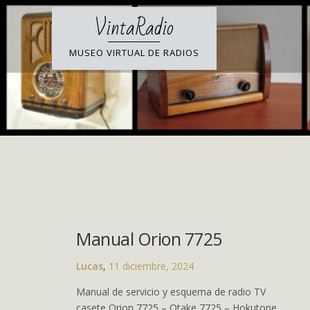
Skip
VintaRadio
to
content
MUSEO VIRTUAL DE RADIOS
Manual Orion 7725
Lucas
,
11 diciembre, 2024
Manual de servicio y esquema de radio TV
casete Orion 7725 – Otake 7725 – Hokutone