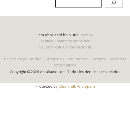
Esta obra está bajo una
Licencia
Creative Commons Atribución-
NoComercial 4.0 Internacional
.
Política de privacidad
Términos y Condiciones
Contacto
Boletines
informativos
Copyright © 2026 VintaRadio.com. Todos los derechos reservados
Protected by
CleanTalk Anti-Spam